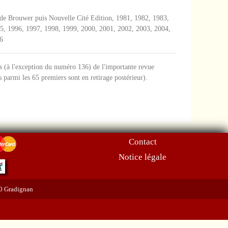
e de Brouwer puis Nouvelle Cité Edition, 1981, 1982, 1983,
5, 1996, 1997, 1998, 1999, 2000, 2001, 2002, 2003, 2004,
6
s (à l'exception du numéro 136) de l'importante revue
s parmi les 65 premiers sont en retirage postérieur).
Contact
Notice légale
70 Gradignan