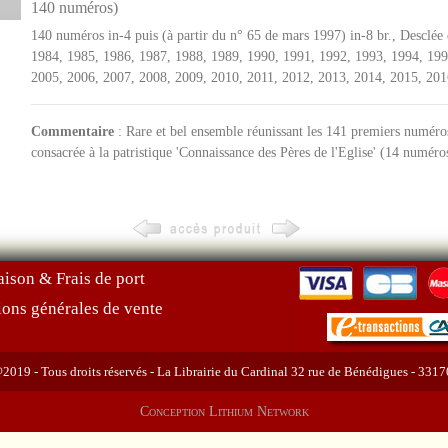
140 numéros)
140 numéros in-4 puis (à partir du n° 65 de mars 1997) in-8 br., Desclé
1984, 1985, 1986, 1987, 1988, 1989, 1990, 1991, 1992, 1993, 1994, 199
2005, 2006, 2007, 2008, 2009, 2010, 2011, 2012, 2013, 2014, 2015, 201
Commentaire
: Rare et bel ensemble réunissant les 141 premiers numéro
consacrée à la patristique 'Connaissance des Pères de l'Eglise' (14 numéro
aison & Frais de port
ions générales de vente
019 - Tous droits réservés - La Librairie du Cardinal 32 rue de Bénédigues - 331
Conception Lithium Network