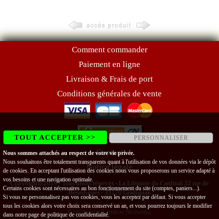
Comment commander
Paiement en ligne
Livraison & Frais de port
Conditions générales de vente
TOUT ACCEPTER >>
PERSONNALISER
Contact
Nous sommes attachés au respect de votre vie privée.
Nous souhaitons être totalement transparents quant à l'utilisation de vos données via le dépôt
Notice légale
de cookies. En acceptant l'utilisation des cookies nous vous proposerons un service adapté à
vos besoins et une navigation optimale.
Copyright@2019 - Tous droits réservés - La Librairie du Cardinal 32 rue de
Certains cookies sont nécessaires au bon fonctionnement du site (comptes, paniers...).
Bénédigues - 33170 Gradignan
Si vous ne personnalisez pas vos cookies, vous les acceptez par défaut. Si vous accepter
tous les cookies alors votre choix sera conservé un an, et vous pourrez toujours le modifier
Conception Lithium Network
dans notre page de
politique de confidentialité
.