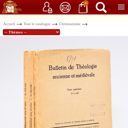
Service client
06 15 37 15 37
Librairie de livres anciens & rares
0
Accueil
Tout le catalogue
Christianisme