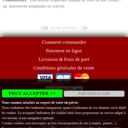
Commentaire
: Etat moyen (important manque de vélin en dos, mouill.,
qq. annotations marginales au crayon).
Comment commander
Paiement en ligne
Livraison & Frais de port
Conditions générales de vente
TOUT ACCEPTER >>
PERSONNALISER
Contact
Nous sommes attachés au respect de votre vie privée.
Nous souhaitons être totalement transparents quant à l'utilisation de vos données via le dépôt
Notice légale
de cookies. En acceptant l'utilisation des cookies nous vous proposerons un service adapté à
vos besoins et une navigation optimale.
Copyright@2019 - Tous droits réservés - La Librairie du Cardinal 32 rue de
Certains cookies sont nécessaires au bon fonctionnement du site (comptes, paniers...).
Bénédigues - 33170 Gradignan