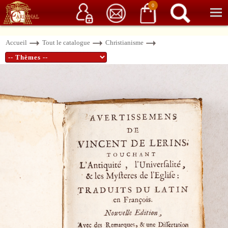
Service client
06 15 37 15 37
Librairie de livres anciens & rares
0
Accueil
Tout le catalogue
Christianisme