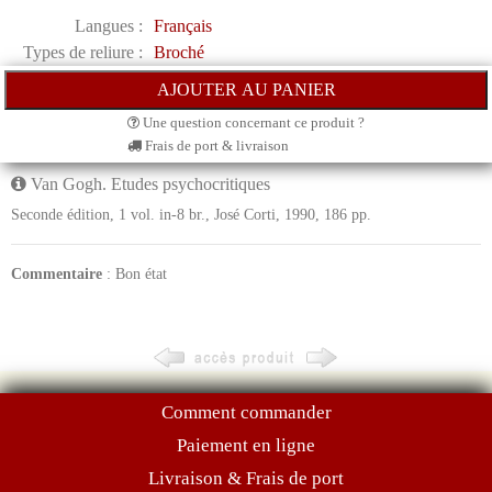
Langues :
Français
Types de reliure :
Broché
Une question concernant ce produit ?
Frais de port & livraison
Van Gogh. Etudes psychocritiques
Seconde édition, 1 vol. in-8 br., José Corti, 1990, 186 pp.
Commentaire
: Bon état
Comment commander
Paiement en ligne
Livraison & Frais de port