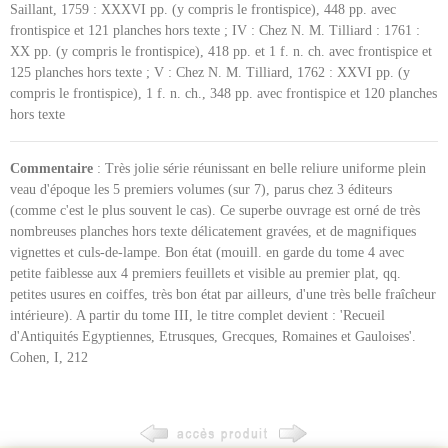
Saillant, 1759 : XXXVI pp. (y compris le frontispice), 448 pp. avec
frontispice et 121 planches hors texte ; IV : Chez N. M. Tilliard : 1761 :
XX pp. (y compris le frontispice), 418 pp. et 1 f. n. ch. avec frontispice et
125 planches hors texte ; V : Chez N. M. Tilliard, 1762 : XXVI pp. (y
compris le frontispice), 1 f. n. ch., 348 pp. avec frontispice et 120 planches
hors texte
Commentaire
: Très jolie série réunissant en belle reliure uniforme plein
veau d'époque les 5 premiers volumes (sur 7), parus chez 3 éditeurs
(comme c'est le plus souvent le cas). Ce superbe ouvrage est orné de très
nombreuses planches hors texte délicatement gravées, et de magnifiques
vignettes et culs-de-lampe. Bon état (mouill. en garde du tome 4 avec
petite faiblesse aux 4 premiers feuillets et visible au premier plat, qq.
petites usures en coiffes, très bon état par ailleurs, d'une très belle fraîcheur
intérieure). A partir du tome III, le titre complet devient : 'Recueil
d'Antiquités Egyptiennes, Etrusques, Grecques, Romaines et Gauloises'.
Cohen, I, 212