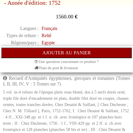
- Année d'édition: 1752
1560.00
€
Langues :
Français
Types de reliure :
Relié
Régions/pays :
Egypte
Une question concernant ce produit ?
Frais de port & livraison
Recueil d'Antiquités égyptiennes, grecques et romaines (Tomes
I, II, III, IV, V : 5 Tomes sur 7)
5 vol. in-4 reliure de l'époque plein veau blond, dos à 5 nerfs dorés orné,
triple file doré d'encadrement en plats, double filet doré en coupes, chasses
ornées, toutes tranches dorées, Chez Desaint & Saillant, [ Chez Duchesne ;
Chez N. M. Tilliard ], Paris, 1752-1762, I : Chez Desaint & Saillant, 1752
: 4 ff., XXI-348 pp. et 1 f. n. ch. avec frontispice et 107 planches hors
texte ; II : Chez Duchesne, 1756 : 1 f., VIII-429 pp. et 2 ff. n. ch avec
frontispice et 128 planches (planches 58 bis et ter) ; III : Chez Desaint &