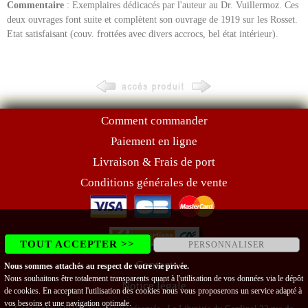
Commentaire
: Exemplaires dédicacés par l'auteur au Dr. Vuillermoz. Ces
deux ouvrages font suite et complètent son ouvrage de 1919 sur les Rosset.
Etat satisfaisant (couv. frottées avec divers accrocs, bel état intérieur).
Comment commander
Paiement en ligne
Livraison & Frais de port
Conditions générales de vente
TOUT ACCEPTER >>
PERSONNALISER
Contact
Nous sommes attachés au respect de votre vie privée.
Nous souhaitons être totalement transparents quant à l'utilisation de vos données via le dépôt
Notice légale
de cookies. En acceptant l'utilisation des cookies nous vous proposerons un service adapté à
vos besoins et une navigation optimale.