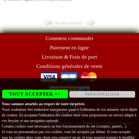
Comment commander
Paiement en ligne
Livraison & Frais de port
Conditions générales de vente
TOUT ACCEPTER >>
PERSONNALISER
Contact
Nous sommes attachés au respect de votre vie privée.
Nous souhaitons être totalement transparents quant à l'utilisation de vos données via le dépôt
Notice légale
de cookies. En acceptant l'utilisation des cookies nous vous proposerons un service adapté à
vos besoins et une navigation optimale.
Copyright@2019 - Tous droits réservés - La Librairie du Cardinal 32 rue de
Certains cookies sont nécessaires au bon fonctionnement du site (comptes, paniers...).
Bénédigues - 33170 Gradignan
Si vous ne personnalisez pas vos cookies, vous les acceptez par défaut. Si vous accepter
tous les cookies alors votre choix sera conservé un an, et vous pourrez toujours le modifier