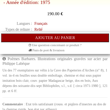
- Année d'édition: 1975
190.00
€
Langues :
Français
Types de reliure :
Relié
Une question concernant ce produit ?
Frais de port & livraison
Poèmes Barbares. Illustrations originales gravées sur acier par
Philippe Labèque
Un des 77 exemplaires sur vélin à la Cuve des Papeteries d'Arches (n° 8), 1
vol. in-4 en feuilles sous double emboîtage, chemise et étui sous papier
imitation bois clair, couv. papier Madagascar beige, dos en bois, Aux
dépens des soixante-dix-sept Bibliophiles, s.l., s.d. [ circa 1971-1980 ], 121
pp. et 6 ff.
Commentaire
: Etat très satisfaisant (rouss. et piqûres d'insectes au dos de
la chemise rigide, bon état par ailleurs)