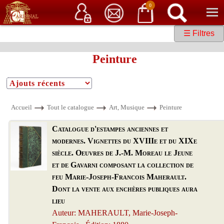
Service client
06 15 37 15 37
Librairie de livres anciens & rares
0
☰ Filtres
Peinture
Accueil
Tout le catalogue
Art, Musique
Peinture
Catalogue d'estampes anciennes et
modernes. Vignettes du XVIIIe et du XIXe
siècle. Oeuvres de J.-M. Moreau le Jeune
et de Gavarni composant la collection de
feu Marie-Joseph-Francois Maherault.
Dont la vente aux enchères publiques aura
lieu
Auteur: MAHERAULT, Marie-Joseph-