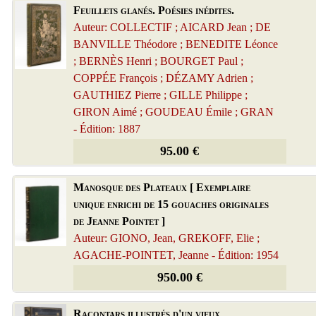
Feuillets glanés. Poésies inédites.
Auteur: COLLECTIF ; AICARD Jean ; DE
BANVILLE Théodore ; BENEDITE Léonce
; BERNÈS Henri ; BOURGET Paul ;
COPPÉE François ; DÉZAMY Adrien ;
GAUTHIEZ Pierre ; GILLE Philippe ;
GIRON Aimé ; GOUDEAU Émile ; GRAN
- Édition: 1887
95.00 €
Manosque des Plateaux [ Exemplaire
unique enrichi de 15 gouaches originales
de Jeanne Pointet ]
Auteur: GIONO, Jean, GREKOFF, Elie ;
AGACHE-POINTET, Jeanne - Édition: 1954
950.00 €
Racontars illustrés d'un vieux