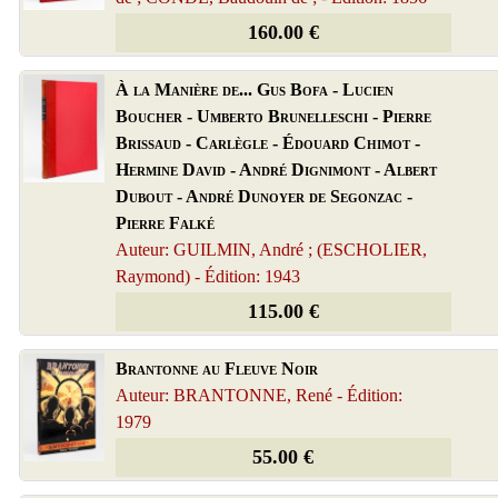
160.00 €
À la Manière de... Gus Bofa - Lucien
Boucher - Umberto Brunelleschi - Pierre
Brissaud - Carlègle - Édouard Chimot -
Hermine David - André Dignimont - Albert
Dubout - André Dunoyer de Segonzac -
Pierre Falké
Auteur: GUILMIN, André ; (ESCHOLIER,
Raymond) - Édition: 1943
115.00 €
Brantonne au Fleuve Noir
Auteur: BRANTONNE, René - Édition:
1979
55.00 €