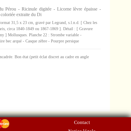
 Pérou - Ricinule digitée - Licorne lèvre épaisse -
coloriée extraite du Di
ormat 31,5 x 23 cm, gravé par Legrand, s.l.n.d. [ Chez les
aris, circa 1840-1849 ou 1867-1869 ]. Détail : [ Gravure
igny ] Mollusques. Planche 22 : Strombe variable -
aire bec arqué - Casque zèbre - Pourpre persique
ncadrée. Bon état (petit éclat discret au cadre en angle
Contact