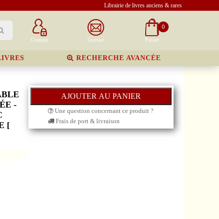
Librairie de livres anciens & rares
0
Compte
Contact
Panier
LIVRES
RECHERCHE AVANCÉE
ABLE
ÉE -
Une question concernant ce produit ?
C
Frais de port & livraison
 [