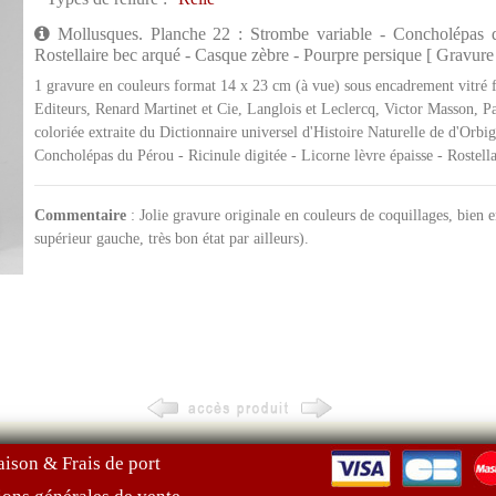
Mollusques. Planche 22 : Strombe variable - Concholépas du
Rostellaire bec arqué - Casque zèbre - Pourpre persique [ Gravure 
1 gravure en couleurs format 14 x 23 cm (à vue) sous encadrement vitré f
Editeurs, Renard Martinet et Cie, Langlois et Leclercq, Victor Masson, P
coloriée extraite du Dictionnaire universel d'Histoire Naturelle de d'Orb
Concholépas du Pérou - Ricinule digitée - Licorne lèvre épaisse - Rostell
Commentaire
: Jolie gravure originale en couleurs de coquillages, bien e
supérieur gauche, très bon état par ailleurs).
aison & Frais de port