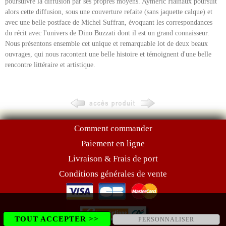
poursuivre la diffusion par ses propres moyens. Aymeric Hainaux poursuit
alors cette diffusion, sous une couverture refaite (sans jaquette calque) et
avec une belle postface de Michel Suffran, évoquant les correspondances
du récit avec l'univers de Dino Buzzati dont il est un grand connaisseur.
Nous présentons ensemble cet unique et remarquable lot de deux beaux
ouvrages, qui nous racontent une belle histoire et témoignent d'une belle
rencontre littéraire et artistique.
Comment commander
Paiement en ligne
Livraison & Frais de port
Conditions générales de vente
TOUT ACCEPTER >>
PERSONNALISER