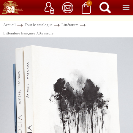
Service client
06 15 37 15 37
Librairie de livres anciens & rares
0
Accueil
Tout le catalogue
Littérature
Littérature française XXe siècle