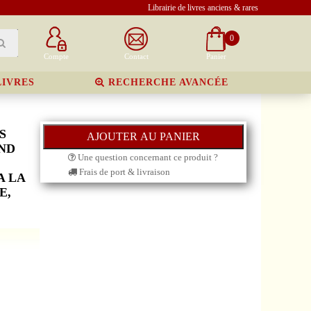
Librairie de livres anciens & rares
0
Compte
Contact
Panier
LIVRES
RECHERCHE AVANCÉE
S
AND
Une question concernant ce produit ?
Frais de port & livraison
A LA
E,