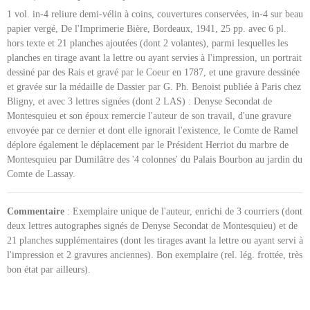
1 vol. in-4 reliure demi-vélin à coins, couvertures conservées, in-4 sur beau
papier vergé, De l'Imprimerie Bière, Bordeaux, 1941, 25 pp. avec 6 pl.
hors texte et 21 planches ajoutées (dont 2 volantes), parmi lesquelles les
planches en tirage avant la lettre ou ayant servies à l'impression, un portrait
dessiné par des Rais et gravé par le Coeur en 1787, et une gravure dessinée
et gravée sur la médaille de Dassier par G. Ph. Benoist publiée à Paris chez
Bligny, et avec 3 lettres signées (dont 2 LAS) : Denyse Secondat de
Montesquieu et son époux remercie l'auteur de son travail, d'une gravure
envoyée par ce dernier et dont elle ignorait l'existence, le Comte de Ramel
déplore également le déplacement par le Président Herriot du marbre de
Montesquieu par Dumilâtre des '4 colonnes' du Palais Bourbon au jardin du
Comte de Lassay.
Commentaire
: Exemplaire unique de l'auteur, enrichi de 3 courriers (dont
deux lettres autographes signés de Denyse Secondat de Montesquieu) et de
21 planches supplémentaires (dont les tirages avant la lettre ou ayant servi à
l'impression et 2 gravures anciennes). Bon exemplaire (rel. lég. frottée, très
bon état par ailleurs).