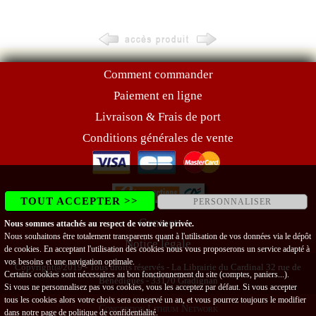
Comment commander
Paiement en ligne
Livraison & Frais de port
Conditions générales de vente
TOUT ACCEPTER >>
PERSONNALISER
Contact
Nous sommes attachés au respect de votre vie privée.
Nous souhaitons être totalement transparents quant à l'utilisation de vos données via le dépôt
Notice légale
de cookies. En acceptant l'utilisation des cookies nous vous proposerons un service adapté à
vos besoins et une navigation optimale.
Copyright@2019 - Tous droits réservés - La Librairie du Cardinal 32 rue de
Certains cookies sont nécessaires au bon fonctionnement du site (comptes, paniers...).
Bénédigues - 33170 Gradignan
Si vous ne personnalisez pas vos cookies, vous les acceptez par défaut. Si vous accepter
tous les cookies alors votre choix sera conservé un an, et vous pourrez toujours le modifier
Conception Lithium Network
dans notre page de
politique de confidentialité
.