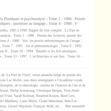
ts Plastiques et psychanalyse ; Tome 2 - 1986 : Pensée
astiques : questions au langage ; Tome 4 - 1988 : V
xelles, 1985 à 1998. Rappel du titre complet : La Part de
hanalyse ; Tome 2 - 1986 : Pensée des Sciences, pensée des
 Tome 4 - 1988 : Voir, les procès métonymiques de l'image ;
 ; Tome 7 - 1991 : Art et phénoménologie ; Tome 8 - 1992 :
se II ; Tome 10 - 1994 : Bataille et les Arts plastiques ;
e ; Tome 13 - 1997 : L'architecture et son lieu ; Tome 14 -
de 'La Part de l'Oeil', revue annuelle belge de pensée des
alyste Luc Richir, tous deux enseignants à l'Académie royale
ilosophie, de la sémiologie, comme de l'histoire de l'art et de
el Arasse, Philip Armstrong, Véronique Bergen, Yves-Alain
ael Fried, Sarah Kofman, Rosalind Krauss, René Lew,
enri Maldiney, Louis Marin, Chakè Matossian, Jean-Luc
Sibony, Gérard Wajcman, François Wahl, etc..... Bon ensemble