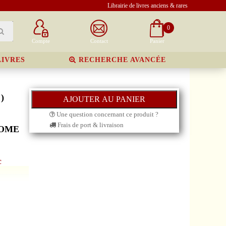
Librairie de livres anciens & rares
0
Compte
Contact
Panier
LIVRES
RECHERCHE AVANCÉE
)
Une question concernant ce produit ?
Frais de port & livraison
TOME
c