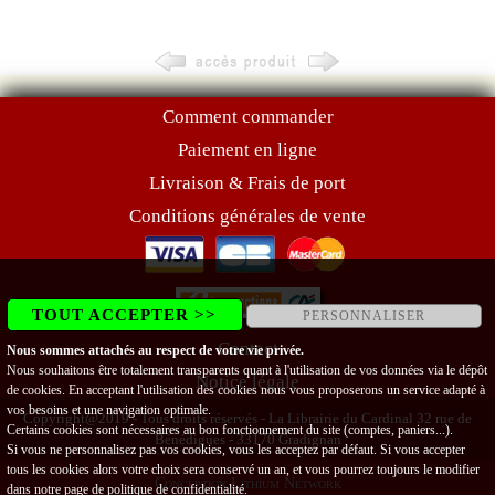
Comment commander
Paiement en ligne
Livraison & Frais de port
Conditions générales de vente
TOUT ACCEPTER >>
PERSONNALISER
Contact
Nous sommes attachés au respect de votre vie privée.
Nous souhaitons être totalement transparents quant à l'utilisation de vos données via le dépôt
Notice légale
de cookies. En acceptant l'utilisation des cookies nous vous proposerons un service adapté à
vos besoins et une navigation optimale.
Copyright@2019 - Tous droits réservés - La Librairie du Cardinal 32 rue de
Certains cookies sont nécessaires au bon fonctionnement du site (comptes, paniers...).
Bénédigues - 33170 Gradignan
Si vous ne personnalisez pas vos cookies, vous les acceptez par défaut. Si vous accepter
tous les cookies alors votre choix sera conservé un an, et vous pourrez toujours le modifier
Conception Lithium Network
dans notre page de
politique de confidentialité
.