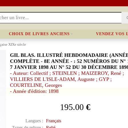
CHOIX DE LIVRES ANCIENS
VENDEZ VOS 
nçaise XIXe siècle
GIL BLAS. ILLUSTRÉ HEBDOMADAIRE (ANNÉE
COMPLÈTE - 8E ANNÉE - : 52 NUMÉROS DU N° 
7 JANVIER 1898 AU N° 52 DU 30 DÉCEMBRE 189
- Auteur: Collectif ; STEINLEN ; MAIZEROY, René ;
VILLIERS DE L'ISLE-ADAM, Auguste ; GYP ;
COURTELINE, Georges
- Année d'édition: 1898
195.00
€
Langues :
Français
Types de reliure :
Relié