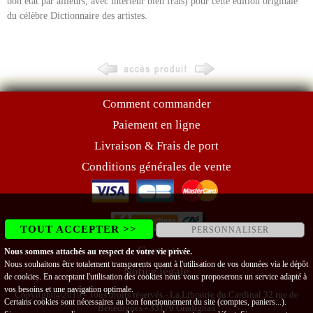
bon état par ailleurs, avec intérieur bien frais) pour cette édition originale
du célèbre Dictionnaire des artistes.
Comment commander
Paiement en ligne
Livraison & Frais de port
Conditions générales de vente
TOUT ACCEPTER >>
PERSONNALISER
Contact
Nous sommes attachés au respect de votre vie privée.
Nous souhaitons être totalement transparents quant à l'utilisation de vos données via le dépôt
Notice légale
de cookies. En acceptant l'utilisation des cookies nous vous proposerons un service adapté à
vos besoins et une navigation optimale.
Copyright@2019 - Tous droits réservés - La Librairie du Cardinal 32 rue de
Certains cookies sont nécessaires au bon fonctionnement du site (comptes, paniers...).
Bénédigues - 33170 Gradignan