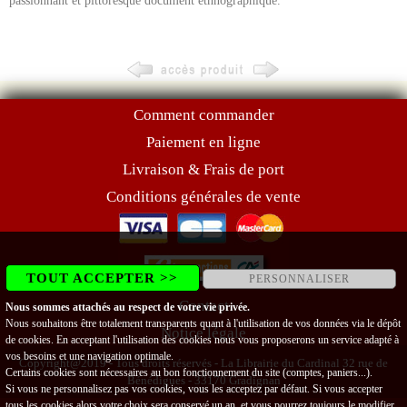
passionnant et pittoresque document ethnographique.
Comment commander
Paiement en ligne
Livraison & Frais de port
Conditions générales de vente
TOUT ACCEPTER >>
PERSONNALISER
Contact
Nous sommes attachés au respect de votre vie privée.
Nous souhaitons être totalement transparents quant à l'utilisation de vos données via le dépôt
Notice légale
de cookies. En acceptant l'utilisation des cookies nous vous proposerons un service adapté à
vos besoins et une navigation optimale.
Copyright@2019 - Tous droits réservés - La Librairie du Cardinal 32 rue de
Certains cookies sont nécessaires au bon fonctionnement du site (comptes, paniers...).
Bénédigues - 33170 Gradignan
Si vous ne personnalisez pas vos cookies, vous les acceptez par défaut. Si vous accepter
tous les cookies alors votre choix sera conservé un an, et vous pourrez toujours le modifier