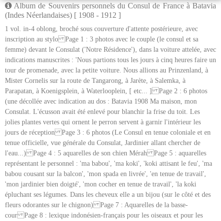
Album de Souvenirs personnels du Consul de France à Batavia
(Indes Néerlandaises) [ 1908 - 1912 ]
1 vol. in-4 oblong, broché sous couverture d'attente postérieure, avec
inscription au stylo Page 1 : 3 photos avec le couple (le consul et sa
femme) devant le Consulat ('Notre Résidence'), dans la voiture attelée, avec
indications manuscrites : 'Nous partions tous les jours à cinq heures faire un
tour de promenade, avec la petite voiture. Nous allions au Prinzenland, à
Mister Cornelis sur la route de Tangarong, à Jarète, à Salemka, à
Parapatan, à Koenigsplein, à Waterlooplein, [ etc... ] Page 2 : 6 photos
(une décollée avec indication au dos : Batavia 1908 Ma maison, mon
Consulat. L'écusson avait été enlevé pour blanchir la frise du toit. Les
jolies plantes vertes qui ornent le perron servent à garnir l'intérieur les
jours de réception Page 3 : 6 photos (Le Consul en tenue coloniale et en
tenue officielle, vue générale du Consulat, Jardinier allant chercher de
l'eau...) Page 4 : 5 aquarelles de son chien Mérah Page 5 : aquarelles
représentant le personnel : 'ma babou', 'ma koki', 'koki attisant le feu', 'ma
babou cousant sur la balcon', 'mon spada en livrée', 'en tenue de travail',
'mon jardinier bien doigté', 'mon cocher en tenue de travail', 'la koki
épluchant ses légumes. Dans les cheveux elle a un bijou (sur le côté et des
fleurs odorantes sur le chignon) Page 7 : Aquarelles de la basse-
cour Page 8 : lexique indonésien-français pour les oiseaux et pour les