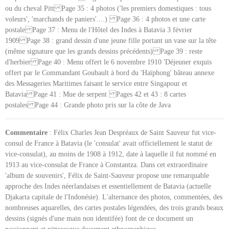
ou du cheval Pitt Page 35 : 4 photos ('les premiers domestiques : tous
voleurs', 'marchands de paniers'....) Page 36 : 4 photos et une carte
postale Page 37 : Menu de l'Hôtel des Indes à Batavia 3 février
1909 Page 38 : grand dessin d'une jeune fille portant un vase sur la tête
(même signature que les grands dessins précédents) Page 39 : reste
d'herbier Page 40 : Menu offert le 6 novembre 1910 'Déjeuner exquis
offert par le Commandant Goubault à bord du 'Haïphong' bâteau annexe
des Messageries Maritimes faisant le service entre Singapour et
Batavia Page 41 : Mue de serpent Pages 42 et 43 : 8 cartes
postales Page 44 : Grande photo pris sur la côte de Java
Commentaire
: Félix Charles Jean Despréaux de Saint Sauveur fut vice-
consul de France à Batavia (le 'consulat' avait officiellement le statut de
vice-consulat), au moins de 1908 à 1912, date à laquelle il fut nommé en
1913 au vice-consulat de France à Constantza. Dans cet extraordinaire
'album de souvenirs', Félix de Saint-Sauveur propose une remarquable
approche des Indes néerlandaises et essentiellement de Batavia (actuelle
Djakarta capitale de l'Indonésie). L'alternance des photos, commentées, des
nombreuses aquarelles, des cartes postales légendées, des trois grands beaux
dessins (signés d'une main non identifée) font de ce document un