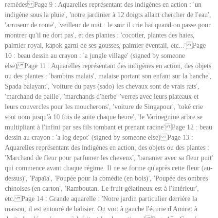
remèdes Page 9 : Aquarelles représentant des indigènes en action : 'un
indigène sous la pluie', 'notre jardinier à 12 doigts allant chercher de l'eau',
'arroseur de route', 'veilleur de nuit : le soir il crie haï quand on passe pour
montrer qu'il ne dort pas', et des plantes : 'cocotier, plantes des haies,
palmier royal, kapok garni de ses gousses, palmier éventail, etc...' Page
10 : beau dessin au crayon : 'a jungle village' (signed by someone
else) Page 11 : Aquarelles représentant des indigènes en action, des objets
ou des plantes : 'bambins malais', malaise portant son enfant sur la hanche',
Spada balayant', 'voiture du pays (sado) les chevaux sont de vrais rats',
'marchand de paille', 'marchands d'herbe' 'verres avec leurs plateaux et
leurs couvercles pour les moucherons', 'voiture de Singapour', 'toké crie
sont nom jusqu'à 10 fois de suite chaque heure', 'le Varineguine arbre se
multipliant à l'infini par ses fils tombant et prenant racine' Page 12 : beau
dessin au crayon : 'a log depot' (signed by someone else) Page 13 :
Aquarelles représentant des indigènes en action, des objets ou des plantes :
'Marchand de fleur pour parfumer les cheveux', 'bananier avec sa fleur puit'
qui commence avant chaque régime. Il ne se forme qu'après cette fleur (au-
dessus)', 'Papaïa', 'Poupée pour la comédie (en bois)', 'Poupée des ombres
chinoises (en carton', 'Ramboutan. Le fruit gélatineux est à l'intérieur',
etc. Page 14 : Grande aquarelle : 'Notre jardin particulier derrière la
maison, il est entouré de balisier. On voit à gauche l'écurie d'Amiret à