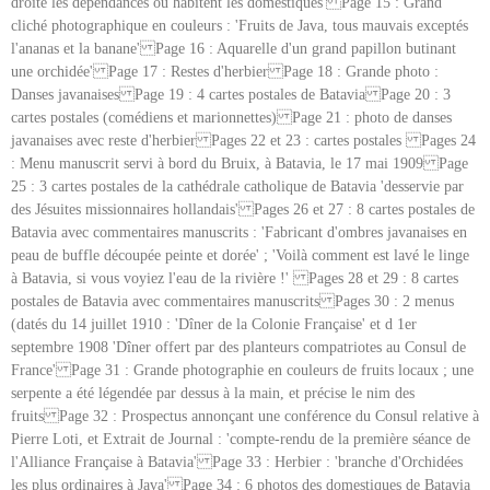
droite les dépendances où habitent les domestiques' Page 15 : Grand
cliché photographique en couleurs : 'Fruits de Java, tous mauvais exceptés
l'ananas et la banane' Page 16 : Aquarelle d'un grand papillon butinant
une orchidée' Page 17 : Restes d'herbier Page 18 : Grande photo :
Danses javanaises Page 19 : 4 cartes postales de Batavia Page 20 : 3
cartes postales (comédiens et marionnettes) Page 21 : photo de danses
javanaises avec reste d'herbier Pages 22 et 23 : cartes postales Pages 24
: Menu manuscrit servi à bord du Bruix, à Batavia, le 17 mai 1909 Page
25 : 3 cartes postales de la cathédrale catholique de Batavia 'desservie par
des Jésuites missionnaires hollandais' Pages 26 et 27 : 8 cartes postales de
Batavia avec commentaires manuscrits : 'Fabricant d'ombres javanaises en
peau de buffle découpée peinte et dorée' ; 'Voilà comment est lavé le linge
à Batavia, si vous voyiez l'eau de la rivière !' Pages 28 et 29 : 8 cartes
postales de Batavia avec commentaires manuscrits Pages 30 : 2 menus
(datés du 14 juillet 1910 : 'Dîner de la Colonie Française' et d 1er
septembre 1908 'Dîner offert par des planteurs compatriotes au Consul de
France' Page 31 : Grande photographie en couleurs de fruits locaux ; une
serpente a été légendée par dessus à la main, et précise le nim des
fruits Page 32 : Prospectus annonçant une conférence du Consul relative à
Pierre Loti, et Extrait de Journal : 'compte-rendu de la première séance de
l'Alliance Française à Batavia' Page 33 : Herbier : 'branche d'Orchidées
les plus ordinaires à Java' Page 34 : 6 photos des domestiques de Batavia