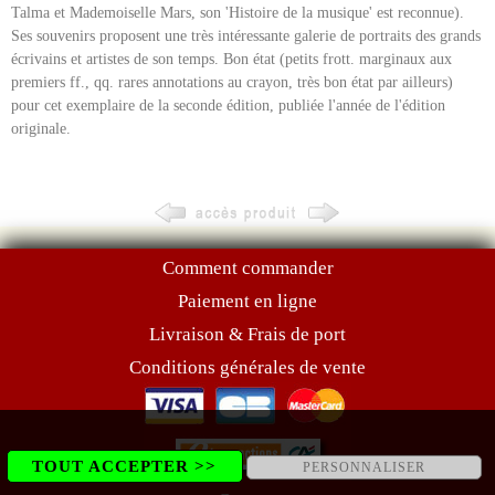
Talma et Mademoiselle Mars, son 'Histoire de la musique' est reconnue).
Ses souvenirs proposent une très intéressante galerie de portraits des grands
écrivains et artistes de son temps. Bon état (petits frott. marginaux aux
premiers ff., qq. rares annotations au crayon, très bon état par ailleurs)
pour cet exemplaire de la seconde édition, publiée l'année de l'édition
originale.
Comment commander
Paiement en ligne
Livraison & Frais de port
Conditions générales de vente
TOUT ACCEPTER >>
PERSONNALISER