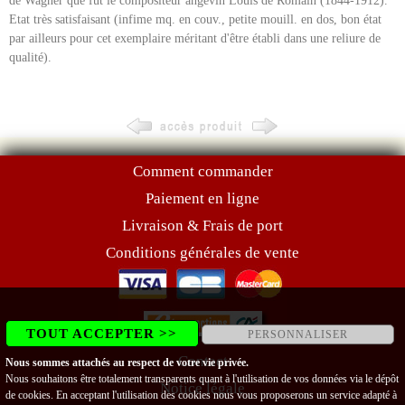
de Wagner que fut le compositeur angevin Louis de Romain (1844-1912).
Etat très satisfaisant (infime mq. en couv., petite mouill. en dos, bon état
par ailleurs pour cet exemplaire méritant d'être établi dans une reliure de
qualité).
Comment commander
Paiement en ligne
Livraison & Frais de port
Conditions générales de vente
TOUT ACCEPTER >>
PERSONNALISER
Contact
Nous sommes attachés au respect de votre vie privée.
Nous souhaitons être totalement transparents quant à l'utilisation de vos données via le dépôt
Notice légale
de cookies. En acceptant l'utilisation des cookies nous vous proposerons un service adapté à