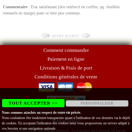
Commentaire
: Etat satisfaisant (dos renforcé en coiffes, qq. feuillets
restaurés en marge) pour ce titre peu commun.
Comment commander
Paiement en ligne
Livraison & Frais de port
Conditions générales de vente
TOUT ACCEPTER >>
PERSONNALISER
Contact
Nous sommes attachés au respect de votre vie privée.
Nous souhaitons être totalement transparents quant à l'utilisation de vos données via le dépôt
Notice légale
de cookies. En acceptant l'utilisation des cookies nous vous proposerons un service adapté à
vos besoins et une navigation optimale.
Copyright@2019 - Tous droits réservés - La Librairie du Cardinal 32 rue de