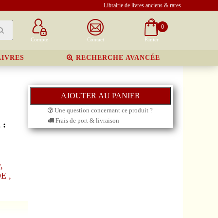
Librairie de livres anciens & rares
0
Compte
Contact
Panier
LIVRES
RECHERCHE AVANCÉE
Une question concernant ce produit ?
Frais de port & livraison
 :
,
E ,