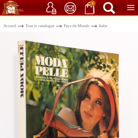
Service client
06 15 37 15 37
Librairie de livres anciens & rares
0
Accueil
Tout le catalogue
Pays du Monde
Italie