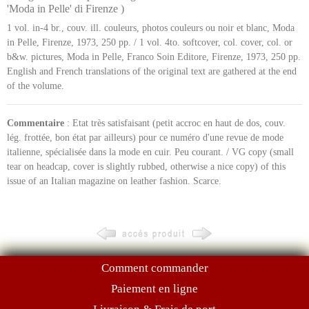
'Moda in Pelle' di Firenze )
1 vol. in-4 br., couv. ill. couleurs, photos couleurs ou noir et blanc, Moda
in Pelle, Firenze, 1973, 250 pp. / 1 vol. 4to. softcover, col. cover, col. or
b&w. pictures, Moda in Pelle, Franco Soin Editore, Firenze, 1973, 250 pp.
English and French translations of the original text are gathered at the end
of the volume.
Commentaire
: Etat très satisfaisant (petit accroc en haut de dos, couv.
lég. frottée, bon état par ailleurs) pour ce numéro d'une revue de mode
italienne, spécialisée dans la mode en cuir. Peu courant. / VG copy (small
tear on headcap, cover is slightly rubbed, otherwise a nice copy) of this
issue of an Italian magazine on leather fashion. Scarce.
Comment commander
Paiement en ligne