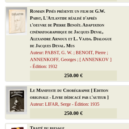
Romain Pinès présente un film de G.W.
Pabst, L'Atlantide réalisé d'après
l'oeuvre de Pierre Benoît. Adaptation
cinématographique de Jacques Deval,
Alexandre Arnoux et L. Vajda. Dialogue
de Jacques Deval. Mus
Auteur: PABST, G. W. ; BENOIT, Pierre ;
ANNENKOFF, Georges ; [ ANNENKOV ]
- Édition: 1932
250.00 €
Le Manifeste du Chorégraphe [ Edition
originale - Livre dédicacé par l'auteur ]
Auteur: LIFAR, Serge - Édition: 1935
250.00 €
Traité du paysage