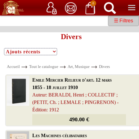
Service client
06 15 37 15 37
Librairie de livres anciens & rares
0
☰ Filtres
Divers
Accueil
Tout le catalogue
Art, Musique
Divers
Emile Mercier Relieur d'art. 12 mars
1855 - 18 juillet 1910
Auteur: BERALDI, Henri ; COLLECTIF ;
(PETIT, Ch. ; LEMALE ; PINGRENON) -
Édition: 1912
490.00 €
Les Machines célibataires