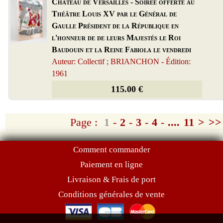
Château de Versailles - Soirée offerte au
Théâtre Louis XV par le Général de
Gaulle Président de la République en
l'honneur de de leurs Majestés le Roi
Baudouin et la Reine Fabiola le vendredi
Auteur: Collectif ; BRIANCHON - Édition:
1961
115.00 €
Page :
1
-
2
-
3
-
4
-
....
11
>
>>
Comment commander
Paiement en ligne
Livraison & Frais de port
Conditions générales de vente