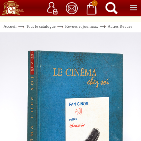
Service client
06 15 37 15 37
Librairie de livres anciens & rares
0
Accueil
Tout le catalogue
Revues et journaux
Autres Revues