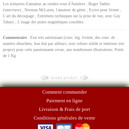
Les scénarios d'amateur au rendez-vous d'Asnières ; Roger Vadim
(interview) ; Norman McLaren, l'amateur de génie ; Ecrire pour firmer ;
L'art du découpage ; Entretiens techniques sur la prise de vue, avec Guy
Tabary ; L'usage des pistes magnétiques couchées.
Commentaire
: Etat très satisfaisant (couv. lég. frottée, des couv. de
numéro détachées, bon état par ailleurs, avec reliure solide et intérieur très
propre) pour cette passionnante revue, aux nombreuses illustrations. Poids
de 1 Kg.
Comment commander
Paiement en ligne
Livraison & Frais de port
Conditions générales de vente