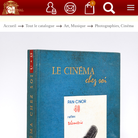
Service client
06 15 37 15 37
Librairie de livres anciens & rares
0
Accueil
Tout le catalogue
Art, Musique
Photographies, Cinéma