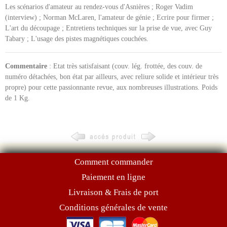
Les scénarios d'amateur au rendez-vous d'Asnières ; Roger Vadim
(interview) ; Norman McLaren, l'amateur de génie ; Ecrire pour firmer ;
L'art du découpage ; Entretiens techniques sur la prise de vue, avec Guy
Tabary ; L'usage des pistes magnétiques couchées.
Commentaire
: Etat très satisfaisant (couv. lég. frottée, des couv. de
numéro détachées, bon état par ailleurs, avec reliure solide et intérieur très
propre) pour cette passionnante revue, aux nombreuses illustrations. Poids
de 1 Kg.
Comment commander
Paiement en ligne
Livraison & Frais de port
Conditions générales de vente