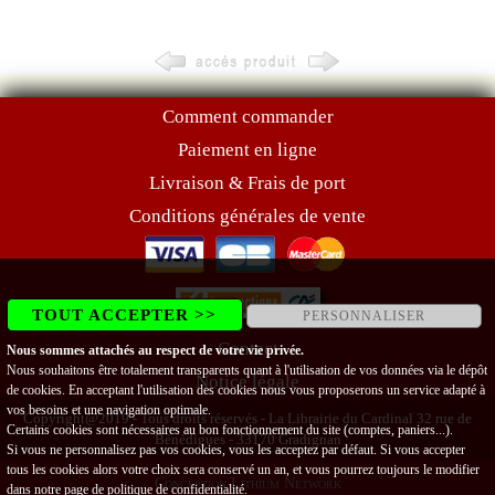
Comment commander
Paiement en ligne
Livraison & Frais de port
Conditions générales de vente
TOUT ACCEPTER >>
PERSONNALISER
Contact
Nous sommes attachés au respect de votre vie privée.
Nous souhaitons être totalement transparents quant à l'utilisation de vos données via le dépôt
Notice légale
de cookies. En acceptant l'utilisation des cookies nous vous proposerons un service adapté à
vos besoins et une navigation optimale.
Copyright@2019 - Tous droits réservés - La Librairie du Cardinal 32 rue de
Certains cookies sont nécessaires au bon fonctionnement du site (comptes, paniers...).
Bénédigues - 33170 Gradignan
Si vous ne personnalisez pas vos cookies, vous les acceptez par défaut. Si vous accepter
tous les cookies alors votre choix sera conservé un an, et vous pourrez toujours le modifier
Conception Lithium Network
dans notre page de
politique de confidentialité
.