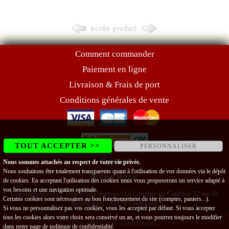
Comment commander
Paiement en ligne
Livraison & Frais de port
Conditions générales de vente
TOUT ACCEPTER >>
PERSONNALISER
Contact
Nous sommes attachés au respect de votre vie privée.
Nous souhaitons être totalement transparents quant à l'utilisation de vos données via le dépôt
Notice légale
de cookies. En acceptant l'utilisation des cookies nous vous proposerons un service adapté à
vos besoins et une navigation optimale.
Copyright@2019 - Tous droits réservés - La Librairie du Cardinal 32 rue de
Certains cookies sont nécessaires au bon fonctionnement du site (comptes, paniers...).
Bénédigues - 33170 Gradignan
Si vous ne personnalisez pas vos cookies, vous les acceptez par défaut. Si vous accepter
tous les cookies alors votre choix sera conservé un an, et vous pourrez toujours le modifier
Conception Lithium Network
dans notre page de
politique de confidentialité
.