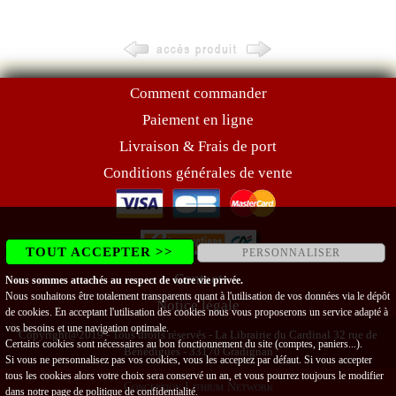
Comment commander
Paiement en ligne
Livraison & Frais de port
Conditions générales de vente
TOUT ACCEPTER >>
PERSONNALISER
Contact
Nous sommes attachés au respect de votre vie privée.
Nous souhaitons être totalement transparents quant à l'utilisation de vos données via le dépôt
Notice légale
de cookies. En acceptant l'utilisation des cookies nous vous proposerons un service adapté à
vos besoins et une navigation optimale.
Copyright@2019 - Tous droits réservés - La Librairie du Cardinal 32 rue de
Certains cookies sont nécessaires au bon fonctionnement du site (comptes, paniers...).
Bénédigues - 33170 Gradignan
Si vous ne personnalisez pas vos cookies, vous les acceptez par défaut. Si vous accepter
tous les cookies alors votre choix sera conservé un an, et vous pourrez toujours le modifier
Conception Lithium Network
dans notre page de
politique de confidentialité
.