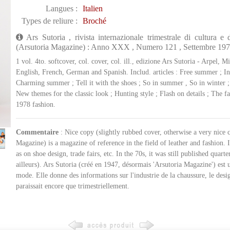
Langues :
Italien
Types de reliure :
Broché
Ars Sutoria , rivista internazionale trimestrale di cultura e
(Arsutoria Magazine) : Anno XXX , Numero 121 , Settembre 1977
1 vol. 4to. softcover, col. cover, col. ill., edizione Ars Sutoria - Arpel, M
English, French, German and Spanish. Includ. articles : Free summer ; I
Charming summer ; Tell it with the shoes ; So in summer , So in winter ;
New themes for the classic look ; Hunting style ; Flash on details ; The fa
1978 fashion.
Commentaire
: Nice copy (slightly rubbed cover, otherwise a very nice
Magazine) is a magazine of reference in the field of leather and fashion. 
as on shoe design, trade fairs, etc. In the 70s, it was still published quarter
ailleurs). Ars Sutoria (créé en 1947, désormais 'Arsutoria Magazine') est 
mode. Elle donne des informations sur l'industrie de la chaussure, le desig
paraissait encore que trimestriellement.