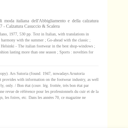
 di moda italiana dell'Abbigliamento e della calzatura
 - Calzatura Casuccio & Scalera
ilano, 1977, 530 pp. Text in Italian, with translations in
n harmony with the summer ; Go-ahead with the classic ;
 Helsinki - The italian footwear in the best shop-windows ;
shion lasting more than one season ; Sports : novelties for
 copy). Ars Sutoria (found. 1947, nowadays Arsutoria
It provides with information on the footwear industry, as well
ly, only. / Bon état (couv. lég. frottée, très bon état par
une revue de référence pour les professionnels du cuir et de la
n, les foires, etc. Dans les années 70, ce magazine ne