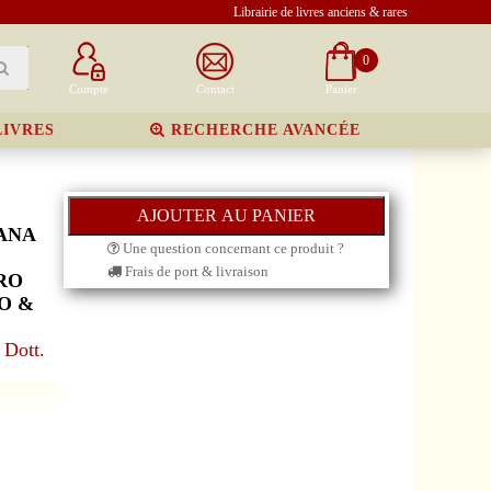
Librairie de livres anciens & rares
0
Compte
Contact
Panier
LIVRES
RECHERCHE AVANCÉE
ANA
Une question concernant ce produit ?
Frais de port & livraison
RO
O &
 Dott.