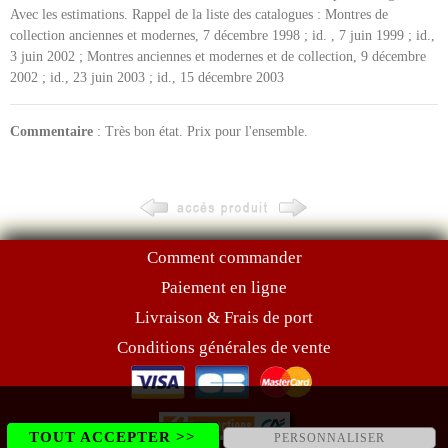
Avec les estimations. Rappel de la liste des catalogues : Montres de
collection anciennes et modernes, 7 décembre 1998 ; id. , 7 juin 1999 ; id.,
3 juin 2002 ; Montres anciennes et modernes et de collection, 9 décembre
2002 ; id., 23 juin 2003 ; id., 15 décembre 2003
Commentaire
: Très bon état. Prix pour l'ensemble.
Comment commander
Paiement en ligne
Livraison & Frais de port
Conditions générales de vente
TOUT ACCEPTER >>
PERSONNALISER