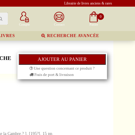
Librairie de livres anciens & rares
0
Compte
Contact
Panier
LIVRES
RECHERCHE AVANCÉE
RCHE
Une question concernant ce produit ?
Frais de port & livraison
de la Cambre.? ], [195?]. 15 pp.