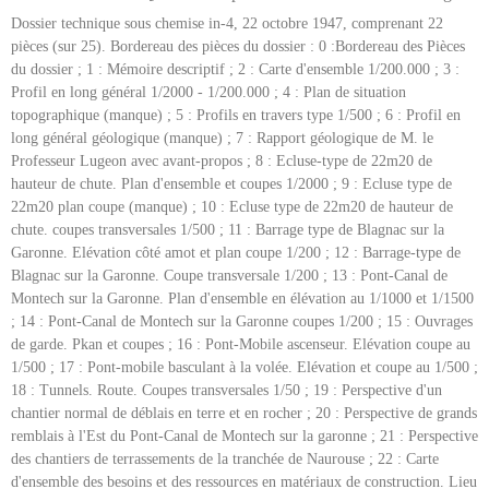
Dossier technique sous chemise in-4, 22 octobre 1947, comprenant 22
pièces (sur 25). Bordereau des pièces du dossier : 0 :Bordereau des Pièces
du dossier ; 1 : Mémoire descriptif ; 2 : Carte d'ensemble 1/200.000 ; 3 :
Profil en long général 1/2000 - 1/200.000 ; 4 : Plan de situation
topographique (manque) ; 5 : Profils en travers type 1/500 ; 6 : Profil en
long général géologique (manque) ; 7 : Rapport géologique de M. le
Professeur Lugeon avec avant-propos ; 8 : Ecluse-type de 22m20 de
hauteur de chute. Plan d'ensemble et coupes 1/2000 ; 9 : Ecluse type de
22m20 plan coupe (manque) ; 10 : Ecluse type de 22m20 de hauteur de
chute. coupes transversales 1/500 ; 11 : Barrage type de Blagnac sur la
Garonne. Elévation côté amot et plan coupe 1/200 ; 12 : Barrage-type de
Blagnac sur la Garonne. Coupe transversale 1/200 ; 13 : Pont-Canal de
Montech sur la Garonne. Plan d'ensemble en élévation au 1/1000 et 1/1500
; 14 : Pont-Canal de Montech sur la Garonne coupes 1/200 ; 15 : Ouvrages
de garde. Pkan et coupes ; 16 : Pont-Mobile ascenseur. Elévation coupe au
1/500 ; 17 : Pont-mobile basculant à la volée. Elévation et coupe au 1/500 ;
18 : Tunnels. Route. Coupes transversales 1/50 ; 19 : Perspective d'un
chantier normal de déblais en terre et en rocher ; 20 : Perspective de grands
remblais à l'Est du Pont-Canal de Montech sur la garonne ; 21 : Perspective
des chantiers de terrassements de la tranchée de Naurouse ; 22 : Carte
d'ensemble des besoins et des ressources en matériaux de construction. Lieu