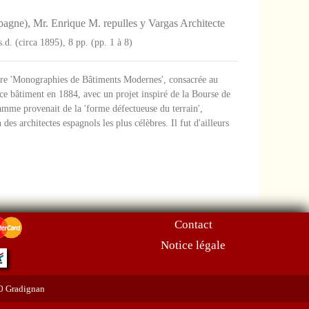
gne), Mr. Enrique M. repulles y Vargas Architecte
.d. (circa 1895), 8 pp. (pp. 1 à 8)
cture 'Monographies de Bâtiments Modernes', consacrée au
ce bâtiment en 1884, avec un projet inspiré de la Bourse de
amme provenait de la 'forme défectueuse du terrain',
es architectes espagnols les plus célèbres. Il fut d'ailleurs
Contact
Notice légale
70 Gradignan