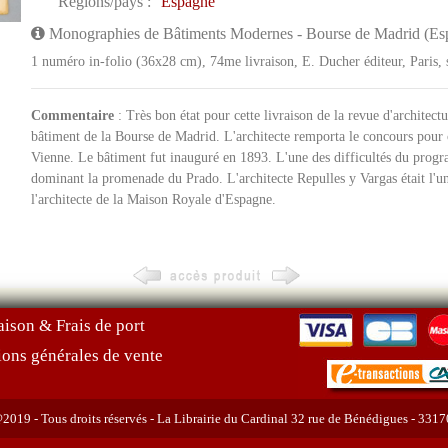
Régions/pays :
Espagne
Monographies de Bâtiments Modernes - Bourse de Madrid (Espa
1 numéro in-folio (36x28 cm), 74me livraison, E. Ducher éditeur, Paris, s
Commentaire
: Très bon état pour cette livraison de la revue d'archite
bâtiment de la Bourse de Madrid. L'architecte remporta le concours pour 
Vienne. Le bâtiment fut inauguré en 1893. L'une des difficultés du progr
dominant la promenade du Prado. L'architecte Repulles y Vargas était l'un d
l'architecte de la Maison Royale d'Espagne.
aison & Frais de port
ions générales de vente
019 - Tous droits réservés - La Librairie du Cardinal 32 rue de Bénédigues - 331