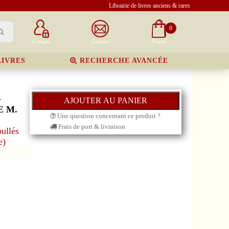
Librairie de livres anciens & rares
0
Compte
Contact
Panier
LIVRES
RECHERCHE AVANCÉE
-
E M.
Une question concernant ce produit ?
Frais de port & livraison
ullés
e)