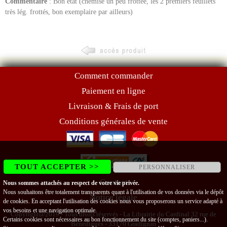
Commentaire
: Bon état (chemise un peu frottée, les 2 premiers feuillets
très lég. frottés, bon exemplaire par ailleurs)
Comment commander
Paiement en ligne
Livraison & Frais de port
Conditions générales de vente
TOUT ACCEPTER >>
PERSONNALISER
Contact
Nous sommes attachés au respect de votre vie privée.
Nous souhaitons être totalement transparents quant à l'utilisation de vos données via le dépôt
Notice légale
de cookies. En acceptant l'utilisation des cookies nous vous proposerons un service adapté à
vos besoins et une navigation optimale.
Copyright@2019 - Tous droits réservés - La Librairie du Cardinal 32 rue de
Certains cookies sont nécessaires au bon fonctionnement du site (comptes, paniers...).
Bénédigues - 33170 Gradignan