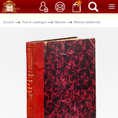
Service client
06 15 37 15 37
Librairie de livres anciens & rares
0
Accueil
Tout le catalogue
Histoire
Histoire médiévale