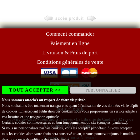
Comment commander
Paiement en ligne
Livraison & Frais de port
Conditions générales de vente
TOUT ACCEPTER >>
PERSONNALISER
Contact
Nous sommes attachés au respect de votre vie privée.
Nous souhaitons être totalement transparents quant à l'utilisation de vos données via le dépôt
Notice légale
de cookies. En acceptant l'utilisation des cookies nous vous proposerons un service adapté à
vos besoins et une navigation optimale.
Copyright@2019 - Tous droits réservés - La Librairie du Cardinal 32 rue de
Certains cookies sont nécessaires au bon fonctionnement du site (comptes, paniers...).
Bénédigues - 33170 Gradignan
Si vous ne personnalisez pas vos cookies, vous les acceptez par défaut. Si vous accepter
tous les cookies alors votre choix sera conservé un an, et vous pourrez toujours le modifier
Conception Lithium Network
dans notre page de
politique de confidentialité
.