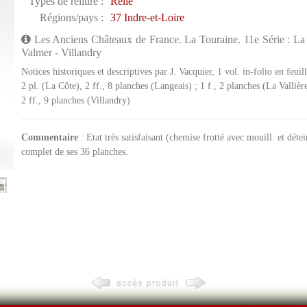
Types de reliure :
Relié
Régions/pays :
37 Indre-et-Loire
Les Anciens Châteaux de France. La Touraine. 11e Série : La C
Valmer - Villandry
Notices historiques et descriptives par J. Vacquier, 1 vol. in-folio en feuil
2 pl. (La Côte), 2 ff., 8 planches (Langeais) ; 1 f., 2 planches (La Vallière
2 ff., 9 planches (Villandry)
Commentaire
: Etat très satisfaisant (chemise frotté avec mouill. et déte
complet de ses 36 planches.