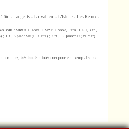
ôte - Langeais - La Vallière - L'Islette - Les Réaux -
lets sous chemise à lacets, Chez F. Contet, Paris, 1929, 3 ff.,
) ; 1 f., 3 planches (L'Islette) ; 2 ff., 12 planches (Valmer) ;
inte en mors, très bon état intérieur) pour cet exemplaire bien