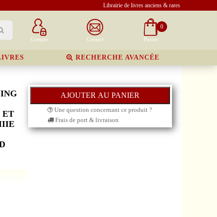
Librairie de livres anciens & rares
0
Compte
Contact
Panier
LIVRES
RECHERCHE AVANCÉE
NING
Une question concernant ce produit ?
 ET
Frais de port & livraison
IIE
D