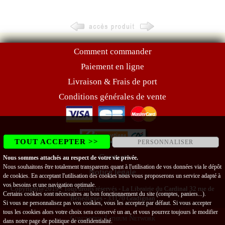
Comment commander
Paiement en ligne
Livraison & Frais de port
Conditions générales de vente
TOUT ACCEPTER >>
PERSONNALISER
Contact
Nous sommes attachés au respect de votre vie privée.
Nous souhaitons être totalement transparents quant à l'utilisation de vos données via le dépôt
Notice légale
de cookies. En acceptant l'utilisation des cookies nous vous proposerons un service adapté à
vos besoins et une navigation optimale.
Copyright@2019 - Tous droits réservés - La Librairie du Cardinal 32 rue de
Certains cookies sont nécessaires au bon fonctionnement du site (comptes, paniers...).
Bénédigues - 33170 Gradignan
Si vous ne personnalisez pas vos cookies, vous les acceptez par défaut. Si vous accepter
tous les cookies alors votre choix sera conservé un an, et vous pourrez toujours le modifier
Conception Lithium Network
dans notre page de
politique de confidentialité
.