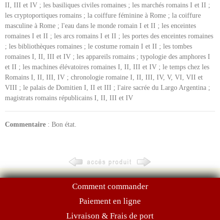
II, III et IV ; les basiliques civiles romaines ; les marchés romains I et II ;
les cryptoportiques romains ; la coiffure féminine à Rome ; la coiffure
masculine à Rome ; l'eau dans le monde romain I et II ; les enceintes
romaines I et II ; les arcs romains I et II ; les portes des enceintes romaines
; les bibliothèques romaines ; le costume romain I et II ; les tombes
romaines I, II, III et IV ; les appareils romains ; typologie des amphores I
et II ; les machines élévatoires romaines I, II, III et IV ; le temps chez les
Romains I, II, III, IV ; chronologie romaine I, II, III, IV, V, VI, VII et
VIII ; le palais de Domitien I, II et III ; l'aire sacrée du Largo Argentina ;
magistrats romains républicains I, II, III et IV
Commentaire
: Bon état.
Comment commander
Paiement en ligne
Livraison & Frais de port