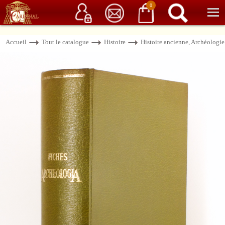
Service client
06 15 37 15 37
Librairie de livres anciens & rares
0
Accueil
Tout le catalogue
Histoire
Histoire ancienne, Archéologie