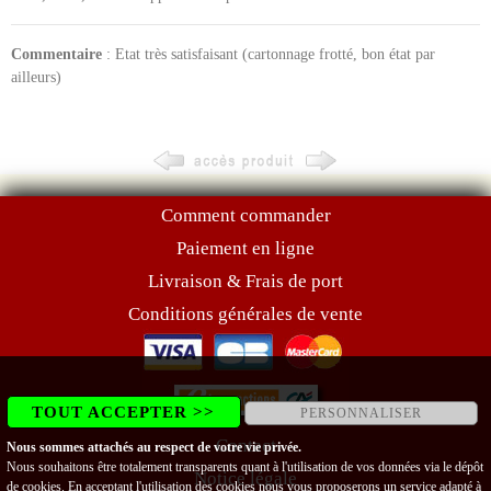
Commentaire
: Etat très satisfaisant (cartonnage frotté, bon état par
ailleurs)
Comment commander
Paiement en ligne
Livraison & Frais de port
Conditions générales de vente
TOUT ACCEPTER >>
PERSONNALISER
Contact
Nous sommes attachés au respect de votre vie privée.
Nous souhaitons être totalement transparents quant à l'utilisation de vos données via le dépôt
Notice légale
de cookies. En acceptant l'utilisation des cookies nous vous proposerons un service adapté à