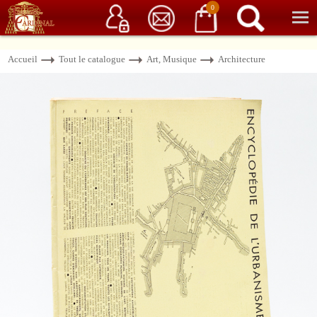
Service client
06 15 37 15 37
Librairie de livres anciens & rares
0
Accueil
Tout le catalogue
Art, Musique
Architecture