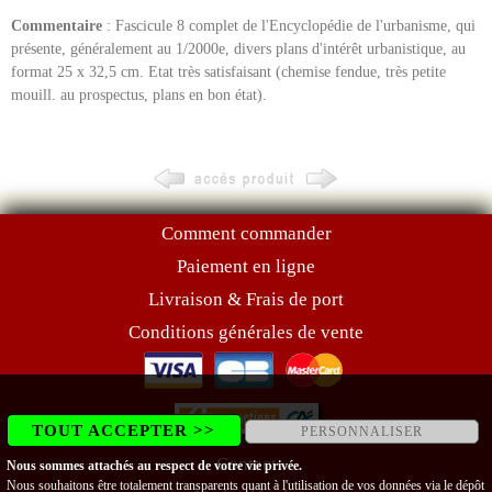
Commentaire
: Fascicule 8 complet de l'Encyclopédie de l'urbanisme, qui
présente, généralement au 1/2000e, divers plans d'intérêt urbanistique, au
format 25 x 32,5 cm. Etat très satisfaisant (chemise fendue, très petite
mouill. au prospectus, plans en bon état).
Comment commander
Paiement en ligne
Livraison & Frais de port
Conditions générales de vente
TOUT ACCEPTER >>
PERSONNALISER
Contact
Nous sommes attachés au respect de votre vie privée.
Nous souhaitons être totalement transparents quant à l'utilisation de vos données via le dépôt