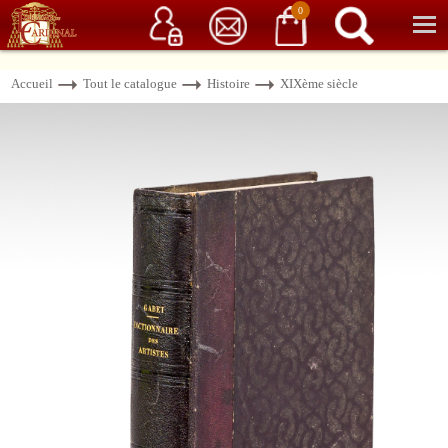
Service client
06 15 37 15 37
Librairie de livres anciens & rares
0
Accueil
Tout le catalogue
Histoire
XIXème siècle