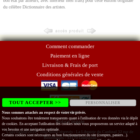
bon état par ailleurs, avec intérieur bien frais) pour cette édition originale
du célèbre Dictionnaire des artistes.
Comment commander
Paiement en ligne
Livraison & Frais de port
Conditions générales de vente
TOUT ACCEPTER >>
PERSONNALISER
Contact
Nous sommes attachés au respect de votre vie privée.
Nous souhaitons être totalement transparents quant à l'utilisation de vos données via le dépôt
Notice légale
de cookies. En acceptant l'utilisation des cookies nous vous proposerons un service adapté à
vos besoins et une navigation optimale.
Copyright@2019 - Tous droits réservés - La Librairie du Cardinal 32 rue de
Certains cookies sont nécessaires au bon fonctionnement du site (comptes, paniers...).
Bénédigues - 33170 Gradignan