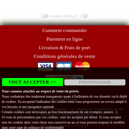
Comment commander
Paiement en ligne
Livraison & Frais de port
Conditions générales de vente
TOUT ACCEPTER >>
PERSONNALISER
Contact
Nous sommes attachés au respect de votre vie privée.
Nous souhaitons être totalement transparents quant à l'utilisation de vos données via le dépôt
Notice légale
de cookies. En acceptant l'utilisation des cookies nous vous proposerons un service adapté à
vos besoins et une navigation optimale.
Copyright@2019 - Tous droits réservés - La Librairie du Cardinal 32 rue de
Certains cookies sont nécessaires au bon fonctionnement du site (comptes, paniers...).
Bénédigues - 33170 Gradignan
Si vous ne personnalisez pas vos cookies, vous les acceptez par défaut. Si vous accepter
tous les cookies alors votre choix sera conservé un an, et vous pourrez toujours le modifier
Conception Lithium Network
dans notre page de
politique de confidentialité
.