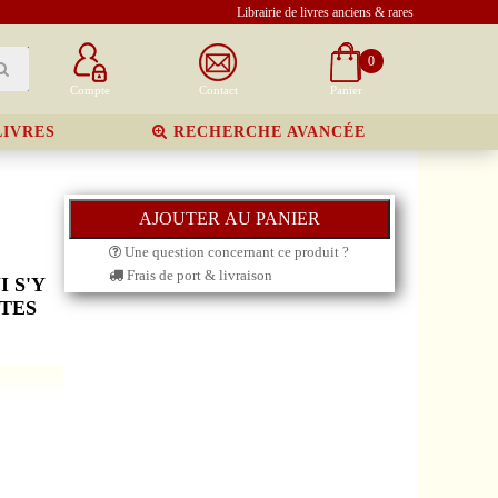
Librairie de livres anciens & rares
0
Compte
Contact
Panier
LIVRES
RECHERCHE AVANCÉE
Une question concernant ce produit ?
Frais de port & livraison
 S'Y
STES