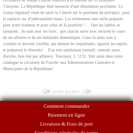
circulaires de Joseph Fouché relatives à la Journée du 18 Brumaire :
'Citoyens, La République était menacée d'une dissolution prochaine. Le
Coirps législatif vient de saisir la Liberté sur le penchant du précipice, pour
la replacer sur d'inébranlables bases. Les événemens sont enfin préparés
pour notre bonheur et pour celui de la postérité ! ... Que les faibles se
rassurent ; ils sont avec les forts : que chacun suive avec sécurité le cours
de ses affaires et de ses habitudes domestiques. Ceux-là seuls sont à
craindre et doivent s'arrêter, qui sèment les inquiétudes, égarent les esprits
et préparent le désordre'... Etat très satisfaisant (mouill. centrale assez
discrète, bon état par ailleurs). Tourneux, I, 5132. Voir aussi dans notre
catalogue la circulaire de Fouché 'aux Administrations Centrales et
Municipales de la République'.
Comment commander
Paiement en ligne
Livraison & Frais de port
Conditions générales de vente