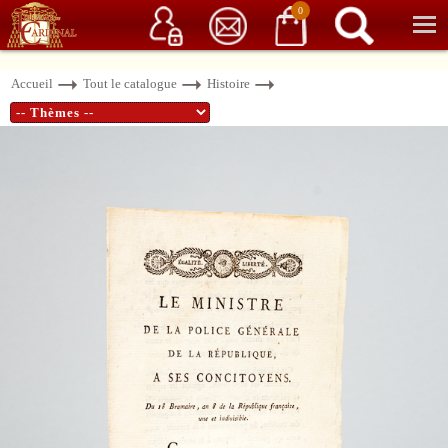
Service client
06 15 37 15 37
Librairie de livres anciens & rares
0
Accueil
Tout le catalogue
Histoire