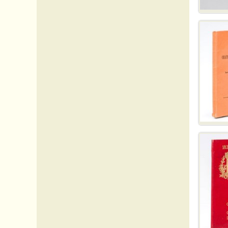
44 Loire-Atlantique
45 Loiret
46 Lot
47 Lot-et-Garonne
48 Lozère
49 Maine-et-Loire
50 Manche
51 Marne
52 Marne (Haute-)
53 Mayenne
54 Meurthe-et-Moselle
55 Meuse
56 Morbihan
57 Moselle
58 Nièvre
59 Nord
60 Oise
61 Orne
62 Pas-de-Calais
63 Puy-de-Dôme