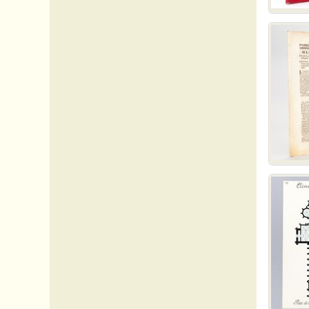
64 Pyrénées-atlantiques
65 Pyrénées (Hautes)
66 Pyrénées Orientales
67 Rhin (Bas-)
68 Rhin (Haut-)
69 Rhône
70 Saône (Haute-)
71 Saône-et-Loire
72 Sarthe
73 Savoie
74 Savoie (Haute-)
75 Paris
76 Seine-Maritime
77 Seine-et-Marne
78 Yvelines
79 Sèvres (Deux-)
80 Somme
81 Tarn
82 Tarn-et-Garonne
83 Var
84 Vaucluse