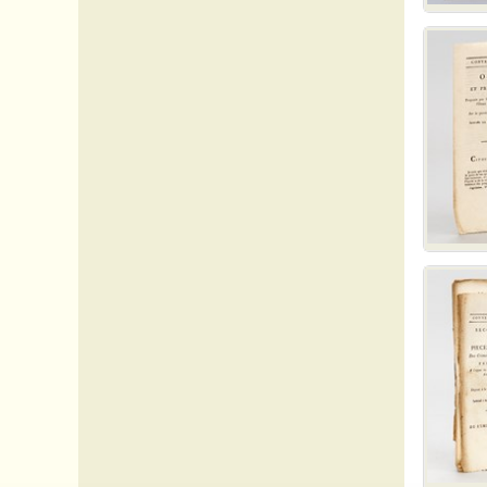
85 Vendée
86 Vienne
87 Vienne (Haute-)
88 Vosges
89 Yonne
90 Territoire de Belfort
91 Essone
92 Hauts-de-Seine
93 Seine-Saint-Denis
94 Val-de-Marne
95 Val-d'Oise
Afrique
Algérie
Allemagne
Amérique_divers
Arabie
Arts - Rara
Arts - Architecture
Arts - Musique
Arts - Peinture
Arts - Varia