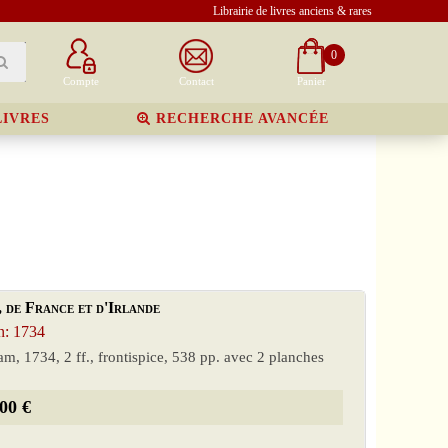
Librairie de livres anciens & rares
0
Compte
Contact
Panier
LIVRES
RECHERCHE AVANCÉE
 de France et d'Irlande
: 1734
, 1734, 2 ff., frontispice, 538 pp. avec 2 planches
00 €