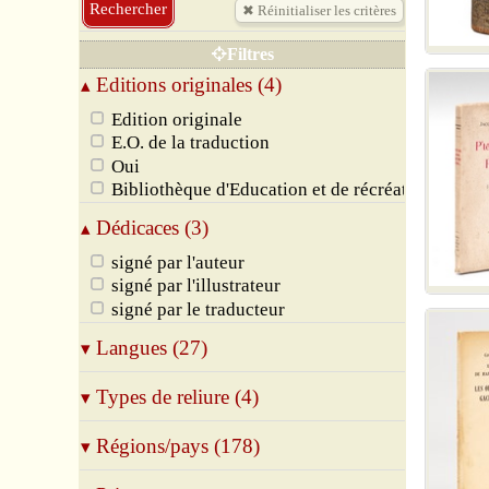
Filtres
Editions originales (4)
▴
Edition originale
E.O. de la traduction
Oui
Bibliothèque d'Education et de récréation
Dédicaces (3)
▴
signé par l'auteur
signé par l'illustrateur
signé par le traducteur
Langues (27)
▾
Allemand
Types de reliure (4)
▾
Amharique
Anglais
Broché
Régions/pays (178)
▾
Arabe
Relié
Basque
Cartonné
01 Ain