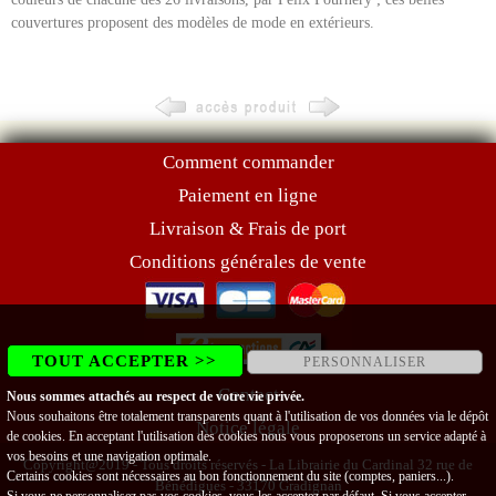
couvertures proposent des modèles de mode en extérieurs.
Comment commander
Paiement en ligne
Livraison & Frais de port
Conditions générales de vente
TOUT ACCEPTER >>
PERSONNALISER
Contact
Nous sommes attachés au respect de votre vie privée.
Nous souhaitons être totalement transparents quant à l'utilisation de vos données via le dépôt
Notice légale
de cookies. En acceptant l'utilisation des cookies nous vous proposerons un service adapté à
vos besoins et une navigation optimale.
Copyright@2019 - Tous droits réservés - La Librairie du Cardinal 32 rue de
Certains cookies sont nécessaires au bon fonctionnement du site (comptes, paniers...).
Bénédigues - 33170 Gradignan