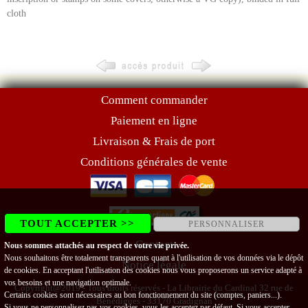
cloth
Comment commander
Paiement en ligne
Livraison & Frais de port
Conditions générales de vente
TOUT ACCEPTER >>
PERSONNALISER
Contact
Nous sommes attachés au respect de votre vie privée.
Nous souhaitons être totalement transparents quant à l'utilisation de vos données via le dépôt
Notice légale
de cookies. En acceptant l'utilisation des cookies nous vous proposerons un service adapté à
vos besoins et une navigation optimale.
Copyright@2019 - Tous droits réservés - La Librairie du Cardinal 32 rue de
Certains cookies sont nécessaires au bon fonctionnement du site (comptes, paniers...).
Bénédigues - 33170 Gradignan
Si vous ne personnalisez pas vos cookies, vous les acceptez par défaut. Si vous accepter