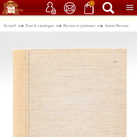
Service client
06 15 37 15 37
Librairie de livres anciens & rares
0
Accueil
Tout le catalogue
Revues et journaux
Autres Revues