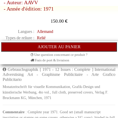
- Auteur: AAVV
- Année d'édition: 1971
150.00
€
Langues :
Allemand
Types de reliure :
Relié
Une question concernant ce produit ?
Frais de port & livraison
Gebrauchsgraphik [ 1971 - 12 Issues : Complete ] International
Adverstising Art - Graphisme Publicitaire - Arte Grafico
Publicitario
Monatzeitschrift für visuelle Kommunikation, Grafik-Design und
künstlerische Werbung, 4to vol., full cloth, preserved covers, Verlag F.
Bruckmann KG, München, 1971
Commentaire
: Complete year 1971. Good set (small manuscript
inscription or stamps on some covers, otherwise a VG copy), binded in full